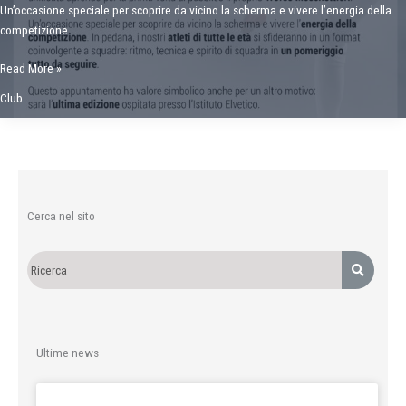
Un’occasione speciale per scoprire da vicino la scherma e vivere l’energia della
competizione.
Trofeo
Read More »
Moschettieri
Club
–
23
maggio
2026
Cerca nel sito
Ultime news