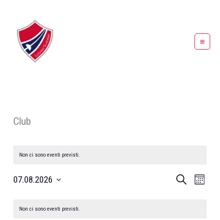
Vai
al
contenuto
Club
Non ci sono eventi previsti.
Eventi
Evento
07.08.2026
Cerca
Mese
Ricerca
Viste
Seleziona
e
Naviga
Calendario
la
Non ci sono eventi previsti.
viste
di
data.