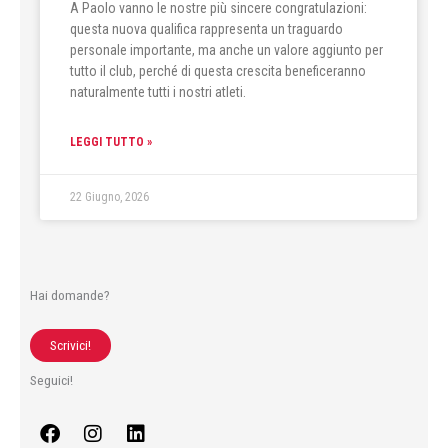
A Paolo vanno le nostre più sincere congratulazioni:
questa nuova qualifica rappresenta un traguardo
personale importante, ma anche un valore aggiunto per
tutto il club, perché di questa crescita beneficeranno
naturalmente tutti i nostri atleti.
LEGGI TUTTO »
22 Giugno, 2026
Hai domande?
Scrivici!
Seguici!
F
I
L
a
n
i