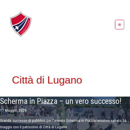
Vai
al
contenuto
Città di Lugano
Scherma in Piazza – un vero successo!
17 Maggio, 2026
Grande successo di pubblico per l’evento Scherma in Piazza tenutosi sabato 16
maggio con il patrocinio di Città di Lugano.