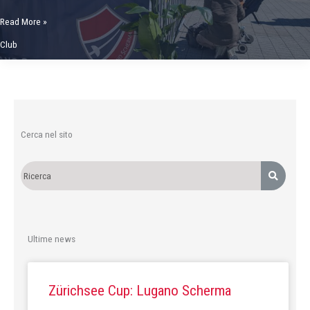
Scherma
Read More »
in
Club
Piazza
–
un
vero
successo!
Cerca nel sito
Ultime news
Zürichsee Cup: Lugano Scherma