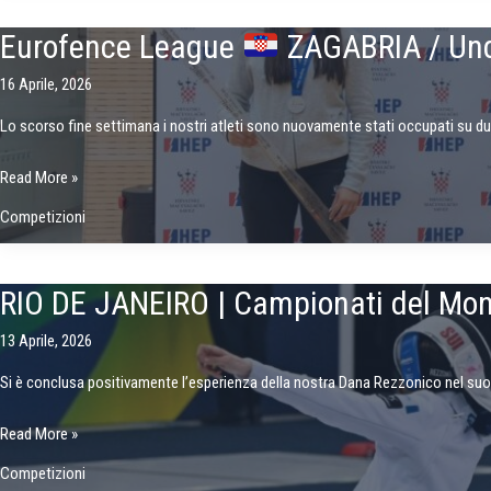
18
Eurofence League
ZAGABRIA / Und
–
19
16 Aprile, 2026
aprile
Lo scorso fine settimana i nostri atleti sono nuovamente stati occupati su du
2026
Eurofence
Read More »
League
Competizioni
ZAGABRIA
/
RIO DE JANEIRO | Campionati del Mo
Under
10
13 Aprile, 2026
Circuito
Si è conclusa positivamente l’esperienza della nostra Dana Rezzonico nel suo 
Minions
RIO
Read More »
LEGNANO
DE
Competizioni
JANEIRO