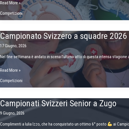
Zürichsee
Read More »
Cup:
Competizioni
Lugano
Scherma
chiude
Campionato Svizzero a squadre 2026
la
stagione
17 Giugno, 2026
con
Nel fine settimana è andato in scena l’ultimo atto di questa intensa stagione 
un
grande
Campionato
Read More »
bottino!
Svizzero
Competizioni
a
squadre
2026
Campionati Svizzeri Senior a Zugo
–
Neuchâtel
9 Giugno, 2026
Complimenti a Iulia Izzo, che ha conquistato un ottimo 6° posto
ai Campio