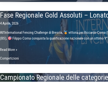
|
Campionati
Fase Regionale Gold Assoluti – Lonato
del
Mondo
4 Aprile, 2026
U17/U20
All’International Fencing Challenge di Brescia,
vittoria per Riccardo Corna 
(BS),
Filippo Corna conquista la qualificazione nazionale con un ottimo 9° 
Fase
Read More »
Regionale
Competizioni
Gold
Assoluti
–
Campionato Regionale delle categorie
Lonato
(BS)
23 Marzo, 2026
e
Intenso week-end di gara nel circuito italiano a Gorle per il Campionato Regio
International
Fencing
Campionato
Read More »
Challenge