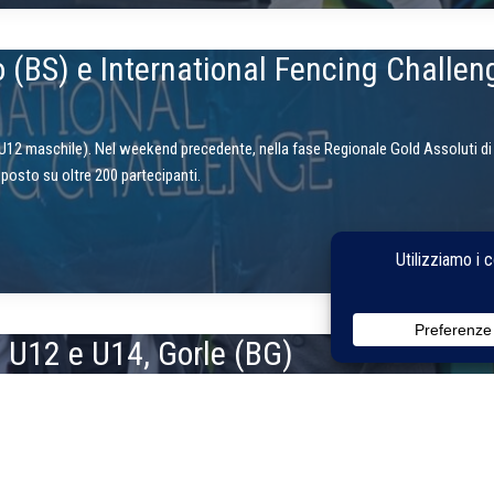
 (BS) e International Fencing Challen
(U12 maschile). Nel weekend precedente, nella fase Regionale Gold Assoluti d
posto su oltre 200 partecipanti.
 U12 e U14, Gorle (BG)
nale delle categorie U12 e U14.