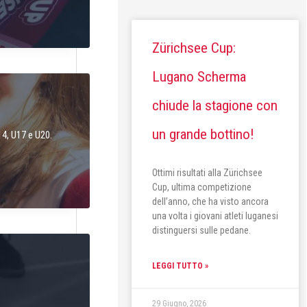
Zürichsee Cup:
Lugano Scherma
chiude la stagione con
un grande bottino!
14, U17 e U20.
Ottimi risultati alla Zürichsee
Cup, ultima competizione
dell’anno, che ha visto ancora
una volta i giovani atleti luganesi
distinguersi sulle pedane.
LEGGI TUTTO »
29 Giugno, 2026