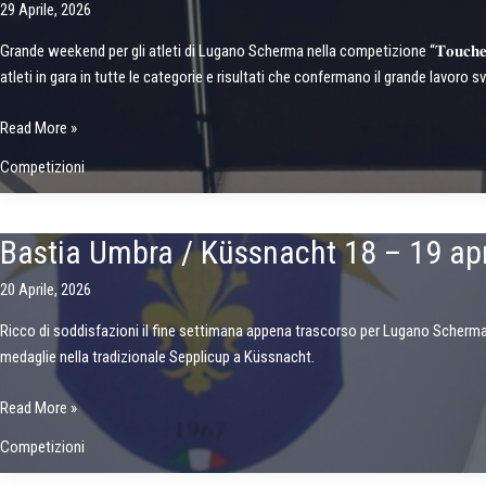
29 Aprile, 2026
Grande weekend per gli atleti di Lugano Scherma nella competizione “𝐓𝐨𝐮𝐜𝐡𝐞 𝐝𝐞 𝐁
atleti in gara in tutte le categorie e risultati che confermano il grande lavoro svo
Competizione
Read More »
Touche
Competizioni
de
Basilisk
di
Bastia Umbra / Küssnacht 18 – 19 ap
Basilea
20 Aprile, 2026
Ricco di soddisfazioni il fine settimana appena trascorso per Lugano Scherma
medaglie nella tradizionale Sepplicup a Küssnacht.
Bastia
Read More »
Umbra
Competizioni
/
Küssnacht