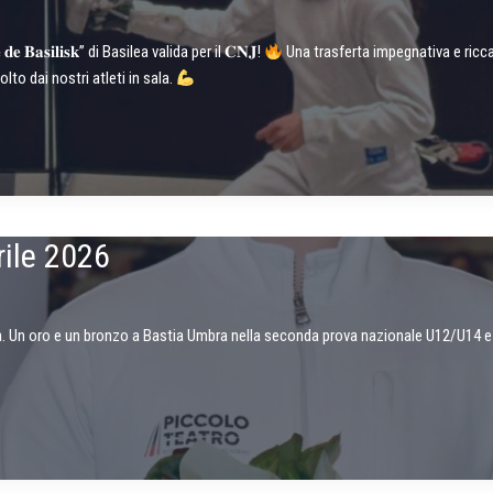
𝐚𝐬𝐢𝐥𝐢𝐬𝐤” di Basilea valida per il 𝐂𝐍𝐉!
Una trasferta impegnativa e ricc
lto dai nostri atleti in sala.
rile 2026
. Un oro e un bronzo a Bastia Umbra nella seconda prova nazionale U12/U14 e 