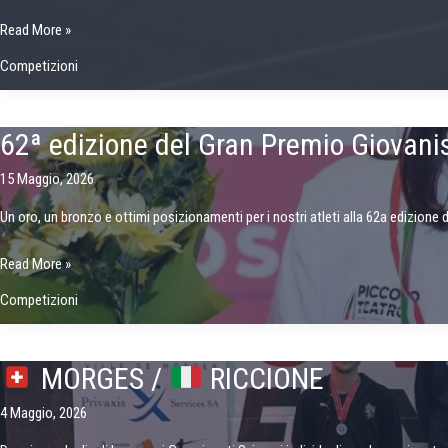
Campionati
Read More »
Svizzeri
Competizioni
Senior
a
Zugo
62ª edizione del Gran Premio Giovani
15 Maggio, 2026
Un oro, un bronzo e ottimi posizionamenti per i nostri atleti alla 62a edizione
62ª
Read More »
edizione
Competizioni
del
Gran
Premio
MORGES /
RICCIONE
Giovanissimi
–
4 Maggio, 2026
Riccione