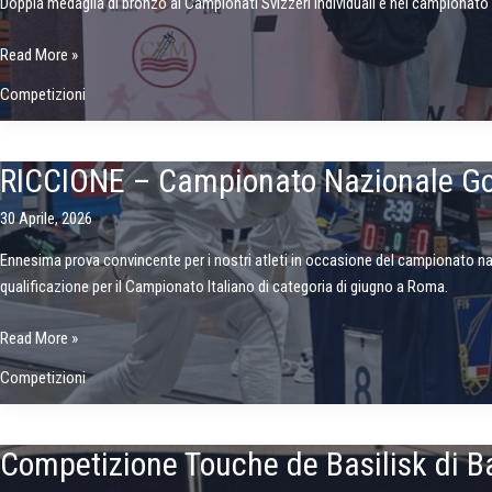
Doppia medaglia di bronzo ai Campionati Svizzeri individuali e nel campionato
Read More »
MORGES
Competizioni
/
RICCIONE
RICCIONE – Campionato Nazionale G
30 Aprile, 2026
Ennesima prova convincente per i nostri atleti in occasione del campionato naziona
qualificazione per il Campionato Italiano di categoria di giugno a Roma.
RICCIONE
Read More »
–
Competizioni
Campionato
Nazionale
Gold
Competizione Touche de Basilisk di B
U17