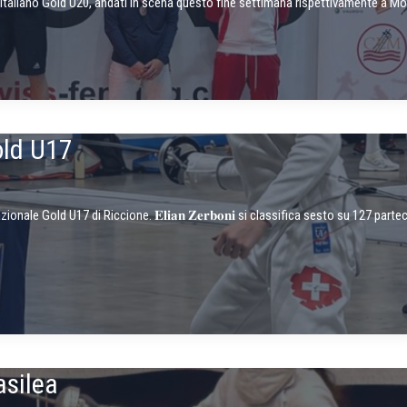
 italiano Gold U20, andati in scena questo fine settimana rispettivamente a Mo
old U17
le Gold U17 di Riccione. 𝐄𝐥𝐢𝐚𝐧 𝐙𝐞𝐫𝐛𝐨𝐧𝐢 si classifica sesto su 127 part
asilea