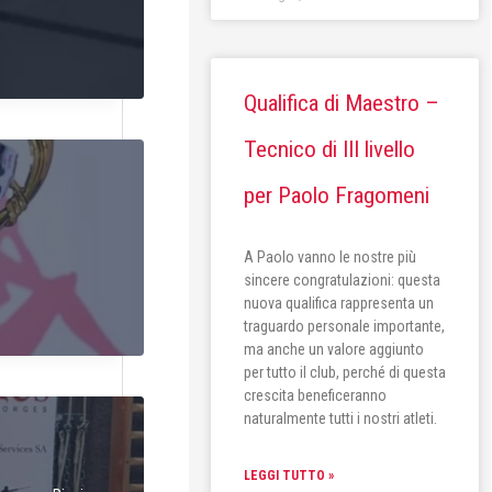
Qualifica di Maestro –
Tecnico di III livello
per Paolo Fragomeni
A Paolo vanno le nostre più
sincere congratulazioni: questa
nuova qualifica rappresenta un
traguardo personale importante,
ma anche un valore aggiunto
per tutto il club, perché di questa
crescita beneficeranno
naturalmente tutti i nostri atleti.
LEGGI TUTTO »