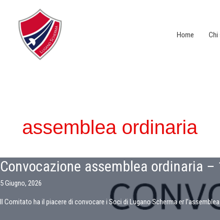
Vai
al
contenuto
Home
Chi
assemblea ordinaria
Convocazione assemblea ordinaria –
5 Giugno, 2026
Il Comitato ha il piacere di convocare i Soci di Lugano Scherma er l’assemblea 