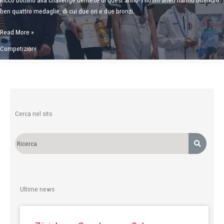
ben quattro medaglie, di cui due ori e due bronzi.
Siamo
Read More »
tornati
Competizioni
da
Berna
con
4
medaglie
Cerca nel sito
Ultime news